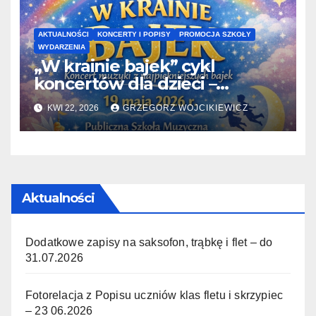
AKTUALNOŚCI
KONCERTY I POPISY
PROMOCJA SZKOŁY
WYDARZENIA
„W krainie bajek” cykl
koncertów dla dzieci –
19.05.2026
KWI 22, 2026
GRZEGORZ WOJCIKIEWICZ
Aktualności
Dodatkowe zapisy na saksofon, trąbkę i flet – do
31.07.2026
Fotorelacja z Popisu uczniów klas fletu i skrzypiec
– 23 06.2026