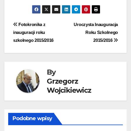
Nawigacja
Fotokronika z
Uroczysta Inauguracja
inauguracji roku
Roku Szkolnego
wpisu
szkolnego 2015/2016
2015/2016
By
Grzegorz
Wojcikiewicz
Podobne wpisy