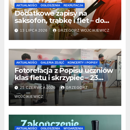
AKTUALNOŚCI
OGŁOSZENIA
REKRUTACJA
Dodatkowe zapisy na
saksofon, trąbkę i flet – do
31.07.2026
13 LIPCA 2026
GRZEGORZ WOJCIKIEWICZ
AKTUALNOŚCI
GALERIA ZDJĘĆ
KONCERTY I POPISY
Fotorelacja z Popisu uczniów
klas fletu i skrzypiec – 23
06.2026
25 CZERWCA 2026
GRZEGORZ
WOJCIKIEWICZ
AKTUALNOŚCI
OGŁOSZENIA
WYDARZENIA