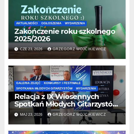
AKTUALNOŚCI
OGŁOSZENIA
WYDARZENIA
Zakończenie roku szkolnego
2025/2026
CZE 23, 2026
GRZEGORZ WOJCIKIEWICZ
GALERIA ZDJĘĆ
KONKURSY I FESTIWALE
SPOTKANIA MŁODYCH GITARZYSTÓW
WYDARZENIA
Relacja z IX Wiosennych
Spotkań Młodych Gitarzystów
w Pruchniku – 23.05.2026
MAJ 23, 2026
GRZEGORZ WOJCIKIEWICZ