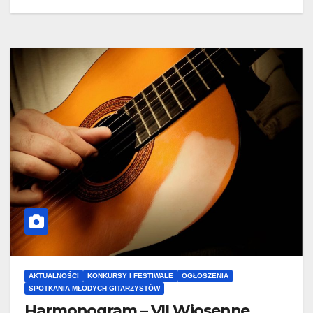
AKTUALNOŚCI
KONKURSY I FESTIWALE
OGŁOSZENIA
SPOTKANIA MŁODYCH GITARZYSTÓW
Harmonogram – VII Wiosenne