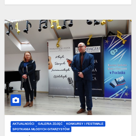
AKTUALNOŚCI
GALERIA ZDJĘĆ
KONKURSY I FESTIWALE
SPOTKANIA MŁODYCH GITARZYSTÓW