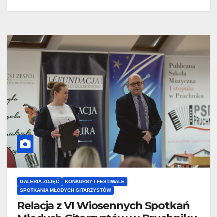
GALERIA ZDJĘĆ
KONKURSY I FESTIWALE
SPOTKANIA MŁODYCH GITARZYSTÓW
Relacja z VI Wiosennych Spotkań