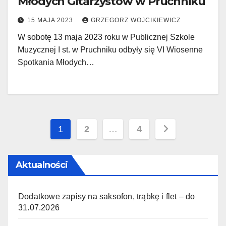
Młodych Gitarzystów w Pruchniku
15 MAJA 2023
GRZEGORZ WOJCIKIEWICZ
W sobotę 13 maja 2023 roku w Publicznej Szkole
Muzycznej I st. w Pruchniku odbyły się VI Wiosenne
Spotkania Młodych…
Stronicowanie
1
2
…
4
wpisów
Aktualności
Dodatkowe zapisy na saksofon, trąbkę i flet – do
31.07.2026