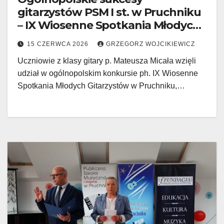
gitarzystów PSM I st. w Pruchniku
– IX Wiosenne Spotkania Młodych
Gitarzystów w Pruchniku
15 CZERWCA 2026
GRZEGORZ WOJCIKIEWICZ
Uczniowie z klasy gitary p. Mateusza Micała wzięli
udział w ogólnopolskim konkursie ph. IX Wiosenne
Spotkania Młodych Gitarzystów w Pruchniku,…