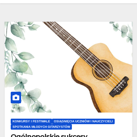
KONKURSY I FESTIWALE
OSIĄGNIĘCIA UCZNIÓW I NAUCZYCIELI
SPOTKANIA MŁODYCH GITARZYSTÓW
Ogólnopolskie sukcesy