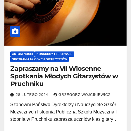
AKTUALNOŚCI
KONKURSY I FESTIWALE
SPOTKANIA MŁODYCH GITARZYSTÓW
Zapraszamy na VII Wiosenne
Spotkania Młodych Gitarzystów w
Pruchniku
28 LUTEGO 2024
GRZEGORZ WOJCIKIEWICZ
Szanowni Państwo Dyrektorzy i Nauczyciele Szkół
Muzycznych I stopnia Publiczna Szkoła Muzyczna I
stopnia w Pruchniku zaprasza uczniów klas gitary…