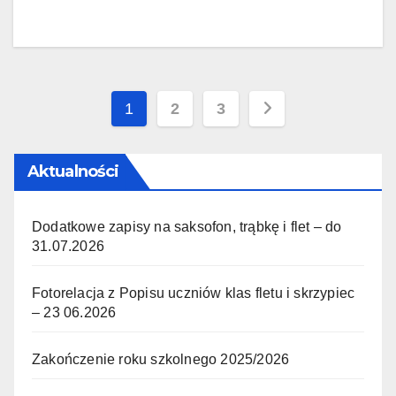
Stronicowanie
1
2
3
wpisów
Aktualności
Dodatkowe zapisy na saksofon, trąbkę i flet – do
31.07.2026
Fotorelacja z Popisu uczniów klas fletu i skrzypiec
– 23 06.2026
Zakończenie roku szkolnego 2025/2026