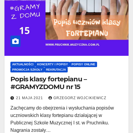
AKTUALNOŚCI
KONCERTY I POPISY
POPISY ONLINE
PROMOCJA SZKOŁY
REKRUTACJA
Popis klasy fortepianu –
#GRAMYZDOMU nr 15
21 MAJA 2021
GRZEGORZ WOJCIKIEWICZ
Zachęcamy do obejrzenia i wysłuchania popisów
uczniowskich klasy fortepianu działającej w
Publicznej Szkole Muzycznej I st. w Pruchniku.
Nagrania zostały…