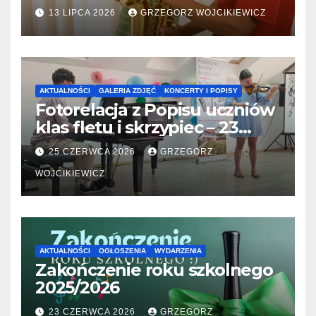
31.07.2026
13 LIPCA 2026
GRZEGORZ WOJCIKIEWICZ
AKTUALNOŚCI
GALERIA ZDJĘĆ
KONCERTY I POPISY
Fotorelacja z Popisu uczniów
klas fletu i skrzypiec – 23
06.2026
25 CZERWCA 2026
GRZEGORZ
WOJCIKIEWICZ
AKTUALNOŚCI
OGŁOSZENIA
WYDARZENIA
Zakończenie roku szkolnego
2025/2026
23 CZERWCA 2026
GRZEGORZ