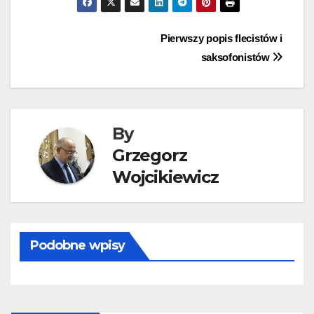
Nawigacja
Pierwszy popis flecistów i
saksofonistów
wpisu
By
Grzegorz
Wojcikiewicz
Podobne wpisy