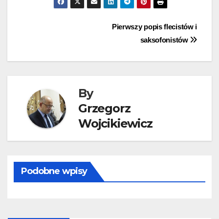
Nawigacja
Pierwszy popis flecistów i
saksofonistów
wpisu
By
Grzegorz
Wojcikiewicz
Podobne wpisy