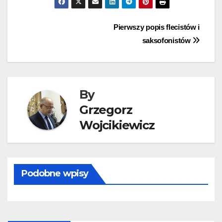
Nawigacja
Pierwszy popis flecistów i
saksofonistów
wpisu
By
Grzegorz
Wojcikiewicz
Podobne wpisy