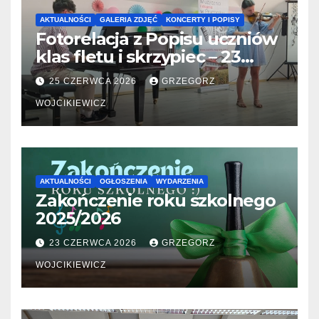
AKTUALNOŚCI
GALERIA ZDJĘĆ
KONCERTY I POPISY
Fotorelacja z Popisu uczniów
klas fletu i skrzypiec – 23
06.2026
25 CZERWCA 2026
GRZEGORZ
WOJCIKIEWICZ
AKTUALNOŚCI
OGŁOSZENIA
WYDARZENIA
Zakończenie roku szkolnego
2025/2026
23 CZERWCA 2026
GRZEGORZ
WOJCIKIEWICZ