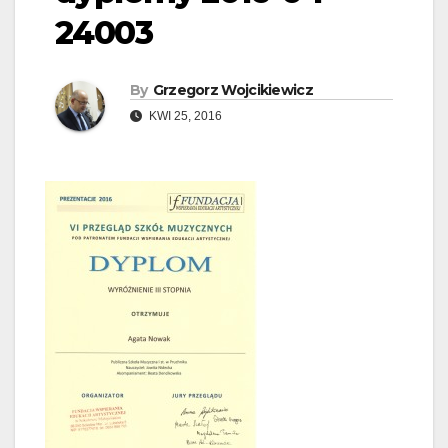
24003
By
Grzegorz Wojcikiewicz
KWI 25, 2016