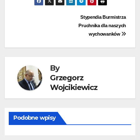
Nawigacja
Stypendia Burmistrza
Pruchnika dla naszych
wpisu
wychowanków
By
Grzegorz
Wojcikiewicz
Podobne wpisy