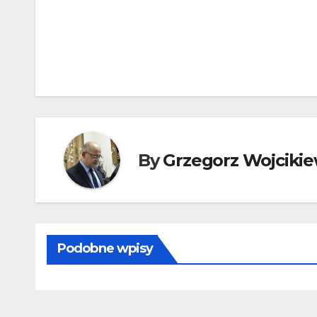
Nawigacja
wpisu
By
Grzegorz Wojcikie
Podobne wpisy