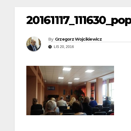
20161117_111630_po
By
Grzegorz Wojcikiewicz
LIS 20, 2016