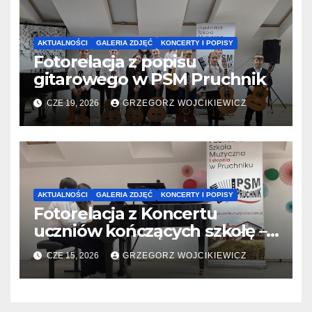
AKTUALNOŚCI
GALERIA ZDJĘĆ
KONCERTY I POPISY
Fotorelacja z popisu
gitarowego w PSM Pruchnik
CZE 19, 2026
GRZEGORZ WOJCIKIEWICZ
AKTUALNOŚCI
GALERIA ZDJĘĆ
KONCERTY I POPISY
Fotorelacja z Koncertu
uczniów kończących szkołę –
10.06.2026
CZE 15, 2026
GRZEGORZ WOJCIKIEWICZ