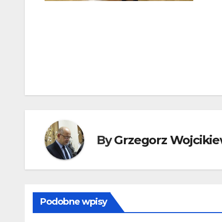
Nawigacja
wpisu
By
Grzegorz Wojcikie
Podobne wpisy