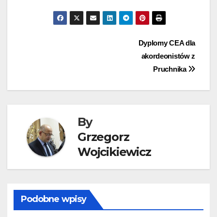
Nawigacja
Dyplomy CEA dla
akordeonistów z
wpisu
Pruchnika
By
Grzegorz
Wojcikiewicz
Podobne wpisy