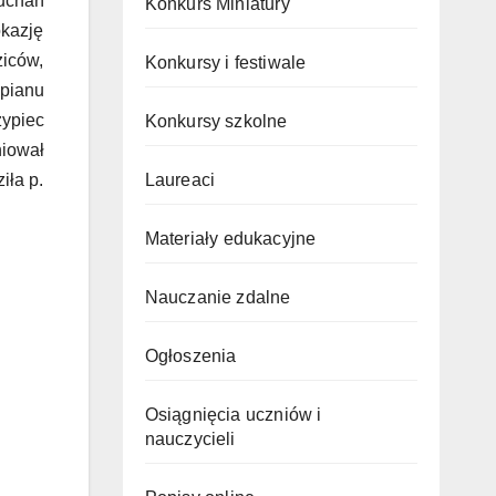
uchań
Konkurs Miniatury
kazję
ziców,
Konkursy i festiwale
epianu
zypiec
Konkursy szkolne
iował
Laureaci
iła p.
Materiały edukacyjne
Nauczanie zdalne
Ogłoszenia
Osiągnięcia uczniów i
nauczycieli