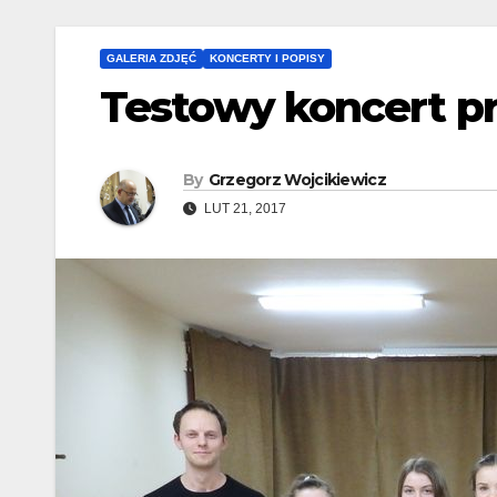
GALERIA ZDJĘĆ
KONCERTY I POPISY
Testowy koncert p
By
Grzegorz Wojcikiewicz
LUT 21, 2017