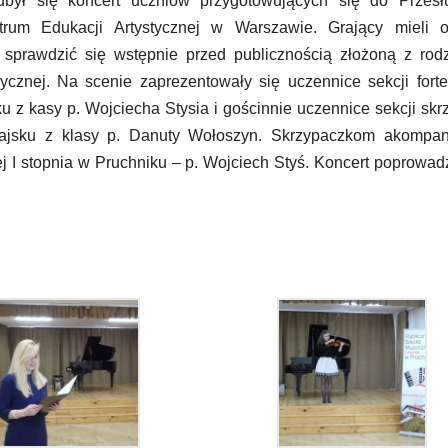
był się koncert uczniów przygotowujących się do Przesł
rum Edukacji Artystycznej w Warszawie. Grający mieli o
 sprawdzić się wstępnie przed publicznością złożoną z rod
ycznej. Na scenie zaprezentowały się uczennice sekcji fort
u z kasy p. Wojciecha Stysia i gościnnie uczennice sekcji skr
ajsku z klasy p. Danuty Wołoszyn. Skrzypaczkom akompan
j I stopnia w Pruchniku – p. Wojciech Styś. Koncert poprowadz