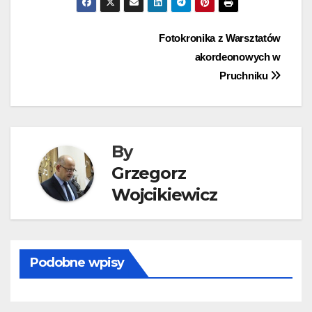
Nawigacja
Fotokronika z Warsztatów
akordeonowych w
wpisu
Pruchniku
By
Grzegorz
Wojcikiewicz
Podobne wpisy