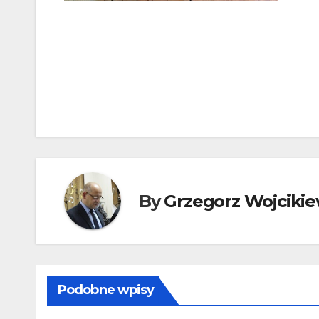
Nawigacja
wpisu
By
Grzegorz Wojcikie
Podobne wpisy