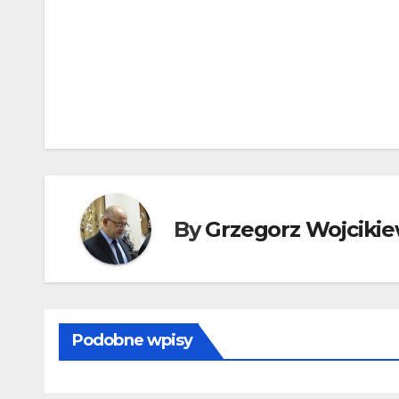
Nawigacja
wpisu
By
Grzegorz Wojcikie
Podobne wpisy