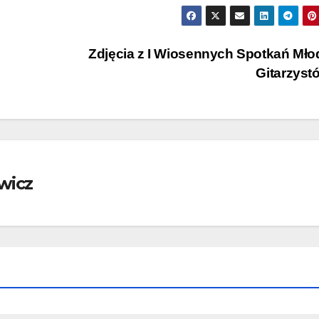
Zdjęcia z I Wiosennych Spotkań Mł
Gitarzys
wicz