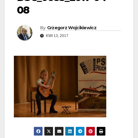
08
By
Grzegorz Wojcikiewicz
KWI 13, 2017