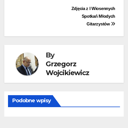
Nawigacja
Zdjęcia z I Wiosennych
Spotkań Młodych
wpisu
Gitarzystów
By
Grzegorz
Wojcikiewicz
Podobne wpisy