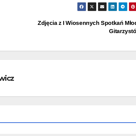
Zdjęcia z I Wiosennych Spotkań Mł
Gitarzys
wicz