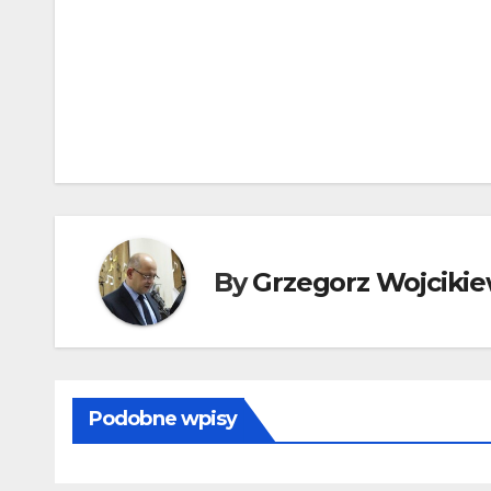
Nawigacja
wpisu
By
Grzegorz Wojcikie
Podobne wpisy