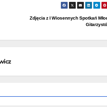
Zdjęcia z I Wiosennych Spotkań Mł
Gitarzys
wicz