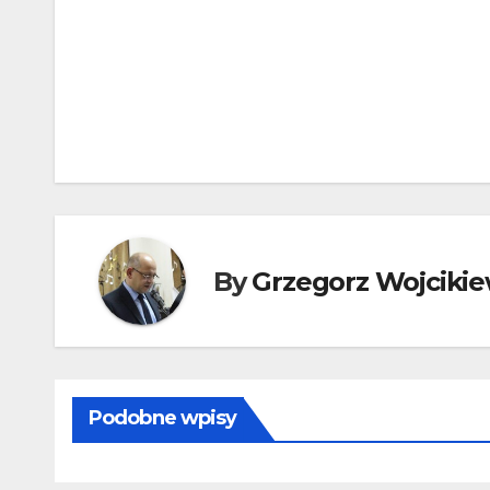
Nawigacja
wpisu
By
Grzegorz Wojcikie
Podobne wpisy