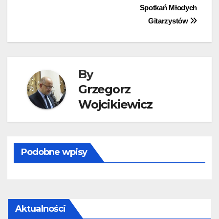
Spotkań Młodych
wpisu
Gitarzystów
By
Grzegorz
Wojcikiewicz
Podobne wpisy
Aktualności