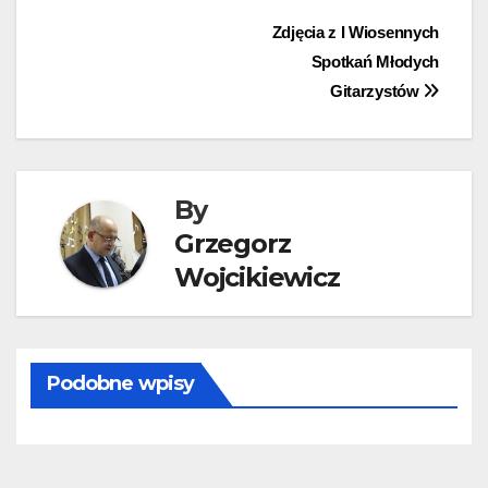
Nawigacja
Zdjęcia z I Wiosennych
Spotkań Młodych
wpisu
Gitarzystów
By
Grzegorz
Wojcikiewicz
Podobne wpisy