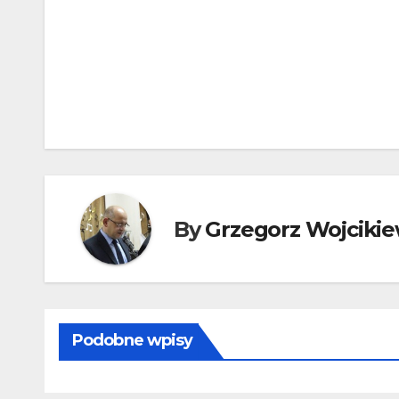
Nawigacja
wpisu
By
Grzegorz Wojcikie
Podobne wpisy