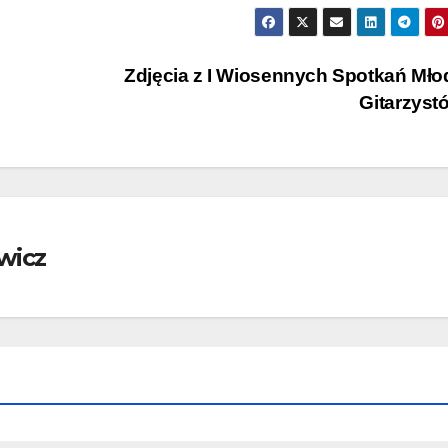
Zdjęcia z I Wiosennych Spotkań Mł
Gitarzys
wicz