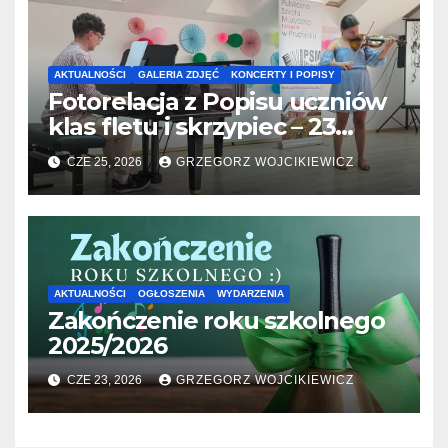
AKTUALNOŚCI
GALERIA ZDJĘĆ
KONCERTY I POPISY
Fotorelacja z Popisu uczniów
klas fletu i skrzypiec – 23
06.2026
CZE 25, 2026
GRZEGORZ WOJCIKIEWICZ
AKTUALNOŚCI
OGŁOSZENIA
WYDARZENIA
Zakończenie roku szkolnego
2025/2026
CZE 23, 2026
GRZEGORZ WOJCIKIEWICZ