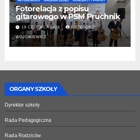
AKTUALNOŚCI
GALERIA ZDJĘĆ
KONCERTY I POPISY
Fotorelacja z popisu
gitarowego w PSM Pruchnik
19 CZERWCA 2026
GRZEGORZ
WOJCIKIEWICZ
ORGANY SZKOŁY
Dyrektor szkoły
Rada Pedagogiczna
Rada Rodziców