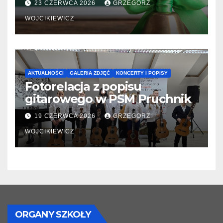
23 CZERWCA 2026
GRZEGORZ
WOJCIKIEWICZ
AKTUALNOŚCI
GALERIA ZDJĘĆ
KONCERTY I POPISY
Fotorelacja z popisu
gitarowego w PSM Pruchnik
19 CZERWCA 2026
GRZEGORZ
WOJCIKIEWICZ
ORGANY SZKOŁY