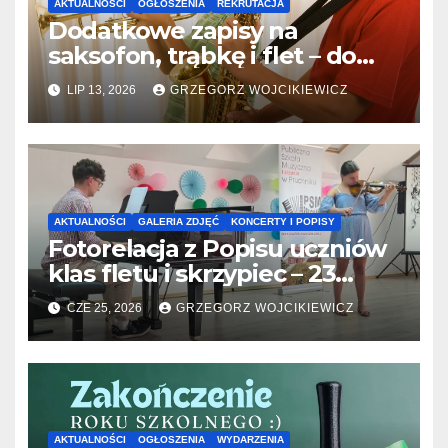
AKTUALNOŚCI
OGŁOSZENIA
REKRUTACJA
Dodatkowe zapisy na
saksofon, trąbkę i flet – do
31.07.2026
LIP 13, 2026
GRZEGORZ WOJCIKIEWICZ
AKTUALNOŚCI
GALERIA ZDJĘĆ
KONCERTY I POPISY
Fotorelacja z Popisu uczniów
klas fletu i skrzypiec – 23
06.2026
CZE 25, 2026
GRZEGORZ WOJCIKIEWICZ
AKTUALNOŚCI
OGŁOSZENIA
WYDARZENIA