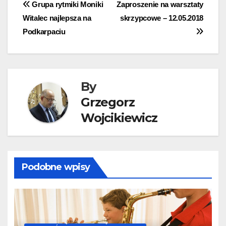
Nawigacja
Grupa rytmiki Moniki
Zaproszenie na warsztaty
Witalec najlepsza na
skrzypcowe – 12.05.2018
wpisu
Podkarpaciu
By
Grzegorz
Wojcikiewicz
Podobne wpisy