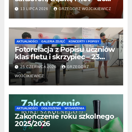
31.07.2026
13 LIPCA 2026
GRZEGORZ WOJCIKIEWICZ
AKTUALNOŚCI
GALERIA ZDJĘĆ
KONCERTY I POPISY
Fotorelacja z Popisu uczniów
klas fletu i skrzypiec – 23
06.2026
25 CZERWCA 2026
GRZEGORZ
WOJCIKIEWICZ
AKTUALNOŚCI
OGŁOSZENIA
WYDARZENIA
Zakończenie roku szkolnego
2025/2026