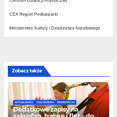
Centrum Edukacji Artystycznej
CEA Region Podkarpacki
Ministerstwo Kultury i Dziedzictwa Narodowego
Zobacz także
AKTUALNOŚCI
OGŁOSZENIA
REKRUTACJA
Dodatkowe zapisy na
saksofon, trąbkę i flet – do