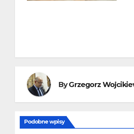
Nawigacja
wpisu
By
Grzegorz Wojcikie
Podobne wpisy