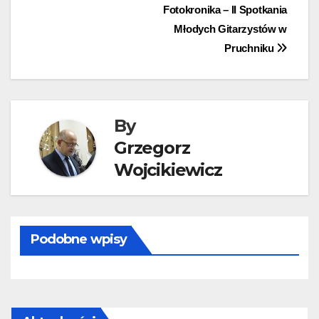
Nawigacja
Fotokronika – II Spotkania
Młodych Gitarzystów w
wpisu
Pruchniku
By
Grzegorz
Wojcikiewicz
Podobne wpisy