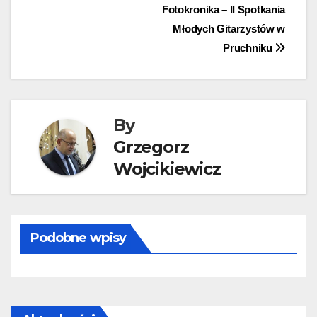
Nawigacja
Fotokronika – II Spotkania
Młodych Gitarzystów w
wpisu
Pruchniku
By
Grzegorz
Wojcikiewicz
Podobne wpisy