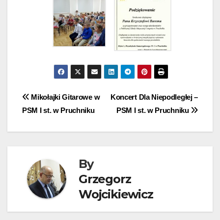
Nawigacja
Mikołajki Gitarowe w
Koncert Dla Niepodległej –
PSM I st. w Pruchniku
PSM I st. w Pruchniku
wpisu
By
Grzegorz
Wojcikiewicz