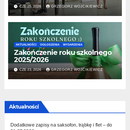
06.2026
CZE 25, 2026
GRZEGORZ WOJCIKIEWICZ
AKTUALNOŚCI
OGŁOSZENIA
WYDARZENIA
Zakończenie roku szkolnego
2025/2026
CZE 23, 2026
GRZEGORZ WOJCIKIEWICZ
Aktualności
Dodatkowe zapisy na saksofon, trąbkę i flet – do