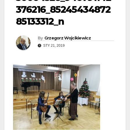
376216_85245434872
85133312_n
By
Grzegorz Wojcikiewicz
STY 21, 2019