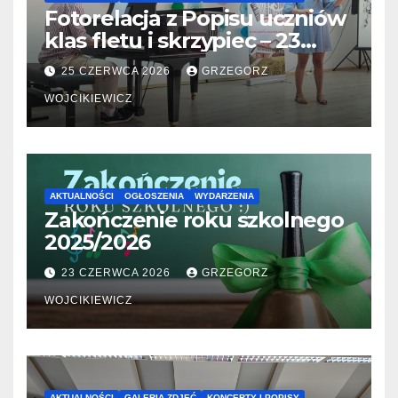
Fotorelacja z Popisu uczniów
klas fletu i skrzypiec – 23
06.2026
25 CZERWCA 2026
GRZEGORZ
WOJCIKIEWICZ
AKTUALNOŚCI
OGŁOSZENIA
WYDARZENIA
Zakończenie roku szkolnego
2025/2026
23 CZERWCA 2026
GRZEGORZ
WOJCIKIEWICZ
AKTUALNOŚCI
GALERIA ZDJĘĆ
KONCERTY I POPISY