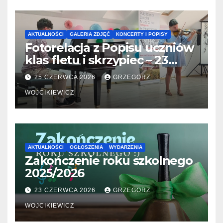
AKTUALNOŚCI
GALERIA ZDJĘĆ
KONCERTY I POPISY
Fotorelacja z Popisu uczniów
klas fletu i skrzypiec – 23
06.2026
25 CZERWCA 2026
GRZEGORZ
WOJCIKIEWICZ
AKTUALNOŚCI
OGŁOSZENIA
WYDARZENIA
Zakończenie roku szkolnego
2025/2026
23 CZERWCA 2026
GRZEGORZ
WOJCIKIEWICZ