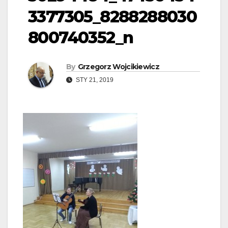
3377305_8288288030
800740352_n
By
Grzegorz Wojcikiewicz
STY 21, 2019