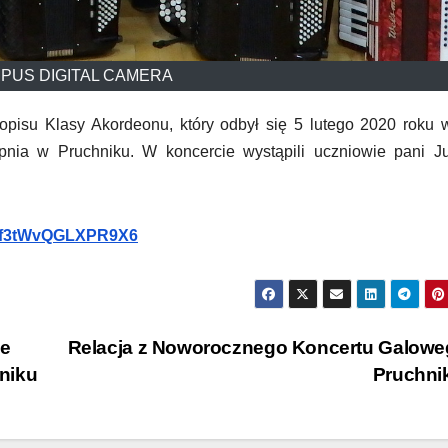
PUS DIGITAL CAMERA
pisu Klasy Akordeonu, który odbył się 5 lutego 2020 roku 
pnia w Pruchniku. W koncercie wystąpili uczniowie pani Ju
dKQf3tWvQGLXPR9X6
ne
Relacja z Noworocznego Koncertu Galowe
niku
Pruchni