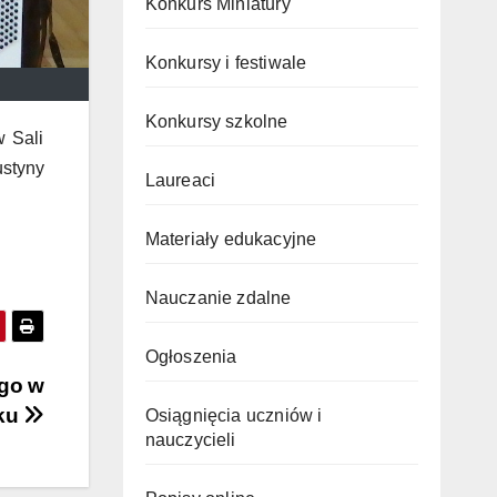
Konkurs Miniatury
Konkursy i festiwale
Konkursy szkolne
w Sali
styny
Laureaci
Materiały edukacyjne
Nauczanie zdalne
Ogłoszenia
go w
ku
Osiągnięcia uczniów i
nauczycieli