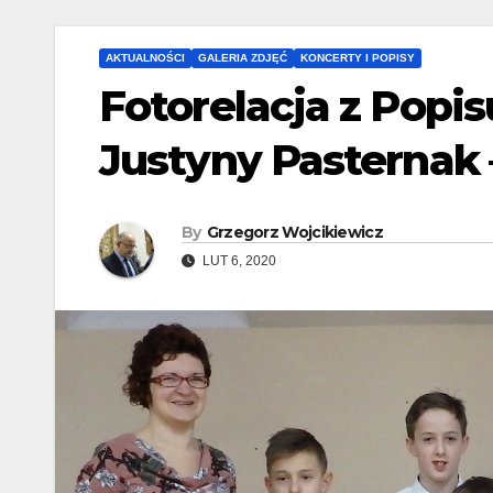
AKTUALNOŚCI
GALERIA ZDJĘĆ
KONCERTY I POPISY
Fotorelacja z Popi
Justyny Pasternak 
By
Grzegorz Wojcikiewicz
LUT 6, 2020