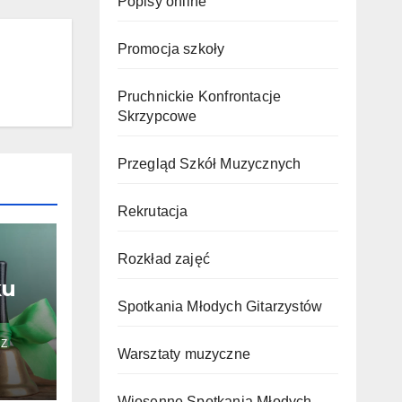
Popisy online
Promocja szkoły
Pruchnickie Konfrontacje
Skrzypcowe
Przegląd Szkół Muzycznych
Rekrutacja
Rozkład zajęć
ku
Spotkania Młodych Gitarzystów
Z
Warsztaty muzyczne
Wiosenne Spotkania Młodych