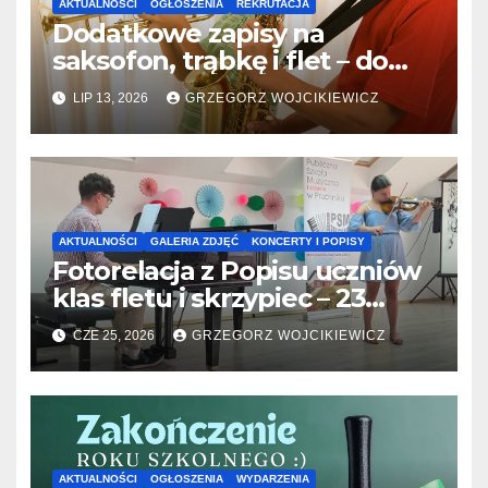
AKTUALNOŚCI
OGŁOSZENIA
REKRUTACJA
Dodatkowe zapisy na
saksofon, trąbkę i flet – do
31.07.2026
LIP 13, 2026
GRZEGORZ WOJCIKIEWICZ
AKTUALNOŚCI
GALERIA ZDJĘĆ
KONCERTY I POPISY
Fotorelacja z Popisu uczniów
klas fletu i skrzypiec – 23
06.2026
CZE 25, 2026
GRZEGORZ WOJCIKIEWICZ
AKTUALNOŚCI
OGŁOSZENIA
WYDARZENIA