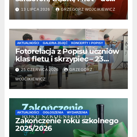
31.07.2026
13 LIPCA 2026
GRZEGORZ WOJCIKIEWICZ
AKTUALNOŚCI
GALERIA ZDJĘĆ
KONCERTY I POPISY
Fotorelacja z Popisu uczniów
klas fletu i skrzypiec – 23
06.2026
25 CZERWCA 2026
GRZEGORZ
WOJCIKIEWICZ
AKTUALNOŚCI
OGŁOSZENIA
WYDARZENIA
Zakończenie roku szkolnego
2025/2026