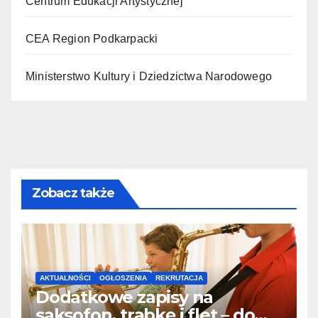
Centrum Edukacji Artystycznej
CEA Region Podkarpacki
Ministerstwo Kultury i Dziedzictwa Narodowego
Zobacz także
AKTUALNOŚCI
OGŁOSZENIA
REKRUTACJA
Dodatkowe zapisy na
saksofon, trąbkę i flet – do