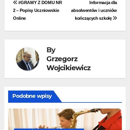
Nawigacja
#GRAMY Z DOMU NR
Informacja dla
2 – Popisy Uczniowskie
absolwentów i uczniów
wpisu
Online
kończących szkołę
By
Grzegorz
Wojcikiewicz
Podobne wpisy