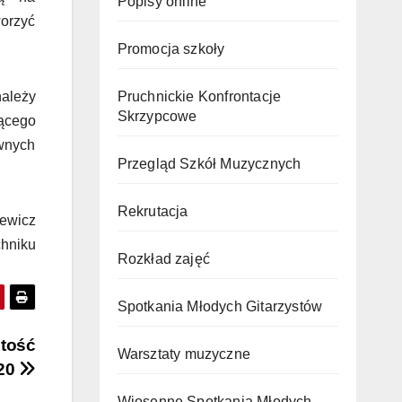
Popisy online
orzyć
Promocja szkoły
Pruchnickie Konfrontacje
należy
Skrzypcowe
zącego
ywnych
Przegląd Szkół Muzycznych
Rekrutacja
iewicz
chniku
Rozkład zajęć
Spotkania Młodych Gitarzystów
tość
Warsztaty muzyczne
020
Wiosenne Spotkania Młodych