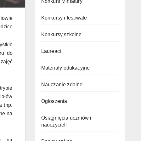
Konkurs Miniatury
Konkursy i festiwale
iowie
dzice
Konkursy szkolne
stkie
Laureaci
ku do
 zajęć
Materiały edukacyjne
Nauczanie zdalne
trybie
iałów
Ogłoszenia
a (np.
ne na
Osiągnięcia uczniów i
nauczycieli
cą na