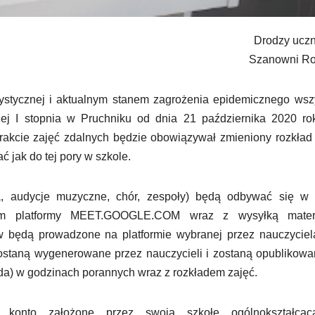
Drodzy uczn
Szanowni Ro
stycznej i aktualnym stanem zagrożenia epidemicznego wszy
j I stopnia w Pruchniku od dnia 21 października 2020 ro
rakcie zajęć zdalnych będzie obowiązywał zmieniony rozkład
 jak do tej pory w szkole.
ika, audycje muzyczne, chór, zespoły) będą odbywać się w 
twem platformy MEET.GOOGLE.COM wraz z wysyłką mater
w będą prowadzone na platformie wybranej przez nauczyciel
staną wygenerowane przez nauczycieli i zostaną opublikowa
roda) w godzinach porannych wraz z rozkładem zajęć.
ą konto założone przez swoją szkołę ogólnokształcą