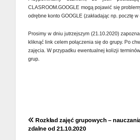
CLASROOM.GOOGLE mogą pojawić się problemy z p
odrębne konto GOOGLE (zakładając np. pocztę 
Prosimy w dniu jutrzejszym (21.10.2020) zapozn
kliknąć link celem połączenia się do grupy. Po c
zajęcia. W przypadku ewentualnej kolizji terminó
grup.
Nawigacja
Rozkład zajęć grupowych – nauczani
zdalne od 21.10.2020
wpisu