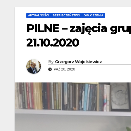
AKTUALNOŚCI
BEZPIECZEŃSTWO
OGŁOSZENIA
PILNE – zajęcia gr
21.10.2020
By
Grzegorz Wojcikiewicz
PAŹ 20, 2020