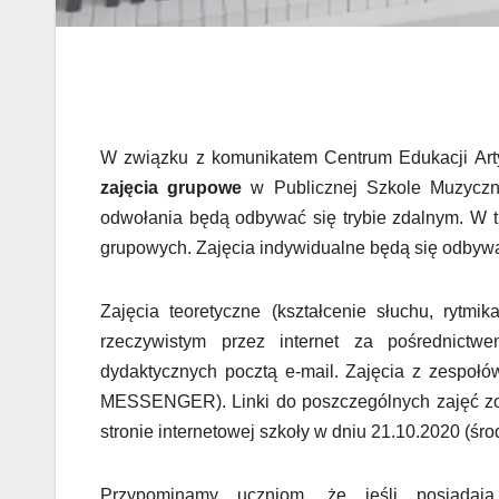
W związku z komunikatem Centrum Edukacji Arty
zajęcia grupowe
w Publicznej Szkole Muzyczne
odwołania będą odbywać się trybie zdalnym. W t
grupowych. Zajęcia indywidualne będą się odbywać
Zajęcia teoretyczne (kształcenie słuchu, rytm
rzeczywistym przez internet za pośrednic
dydaktycznych pocztą e-mail. Zajęcia z zespołó
MESSENGER). Linki do poszczególnych zajęć zo
stronie internetowej szkoły w dniu 21.10.2020 (ś
Przypominamy uczniom, że jeśli posiadaj