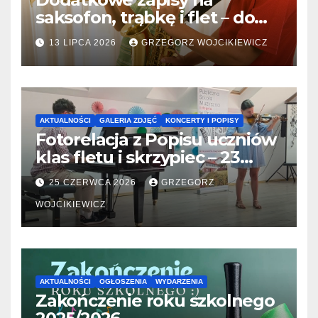
saksofon, trąbkę i flet – do
31.07.2026
13 LIPCA 2026
GRZEGORZ WOJCIKIEWICZ
AKTUALNOŚCI
GALERIA ZDJĘĆ
KONCERTY I POPISY
Fotorelacja z Popisu uczniów
klas fletu i skrzypiec – 23
06.2026
25 CZERWCA 2026
GRZEGORZ
WOJCIKIEWICZ
AKTUALNOŚCI
OGŁOSZENIA
WYDARZENIA
Zakończenie roku szkolnego