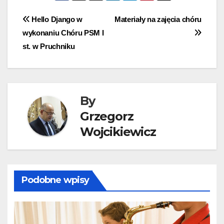
Nawigacja
Hello Django w
Materiały na zajęcia chóru
wykonaniu Chóru PSM I
wpisu
st. w Pruchniku
By
Grzegorz
Wojcikiewicz
Podobne wpisy