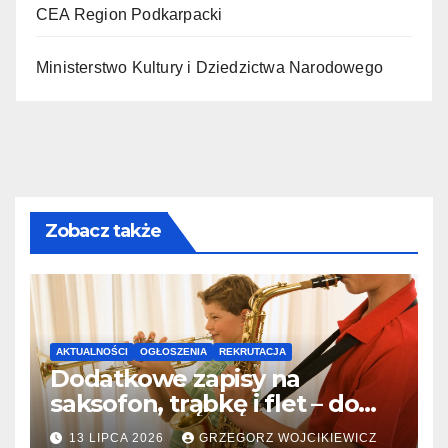
CEA Region Podkarpacki
Ministerstwo Kultury i Dziedzictwa Narodowego
Zobacz także
AKTUALNOŚCI
OGŁOSZENIA
REKRUTACJA
Dodatkowe zapisy na
saksofon, trąbkę i flet – do
31.07.2026
13 LIPCA 2026
GRZEGORZ WOJCIKIEWICZ