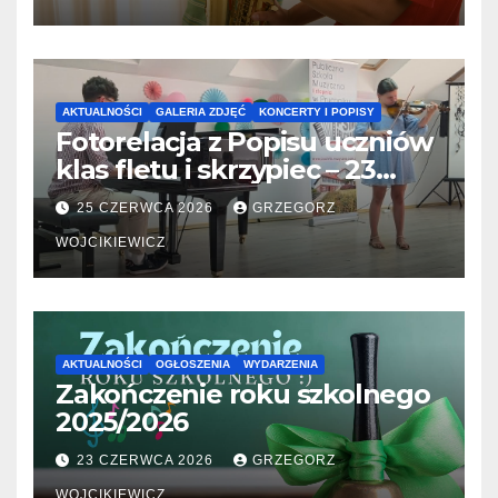
AKTUALNOŚCI
GALERIA ZDJĘĆ
KONCERTY I POPISY
Fotorelacja z Popisu uczniów
klas fletu i skrzypiec – 23
06.2026
25 CZERWCA 2026
GRZEGORZ
WOJCIKIEWICZ
AKTUALNOŚCI
OGŁOSZENIA
WYDARZENIA
Zakończenie roku szkolnego
2025/2026
23 CZERWCA 2026
GRZEGORZ
WOJCIKIEWICZ