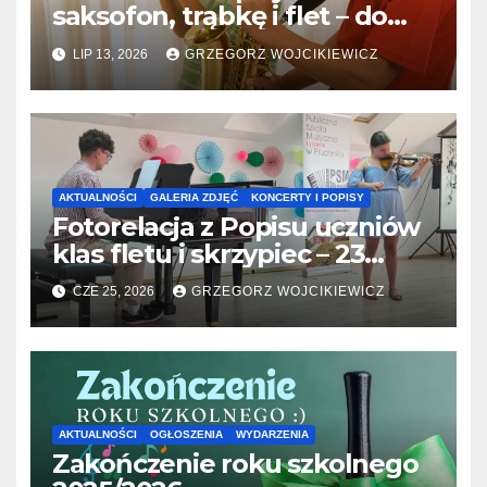
saksofon, trąbkę i flet – do
31.07.2026
LIP 13, 2026
GRZEGORZ WOJCIKIEWICZ
AKTUALNOŚCI
GALERIA ZDJĘĆ
KONCERTY I POPISY
Fotorelacja z Popisu uczniów
klas fletu i skrzypiec – 23
06.2026
CZE 25, 2026
GRZEGORZ WOJCIKIEWICZ
AKTUALNOŚCI
OGŁOSZENIA
WYDARZENIA
Zakończenie roku szkolnego