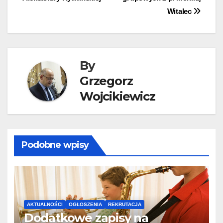
wpisu
Witalec
By
Grzegorz
Wojcikiewicz
Podobne wpisy
AKTUALNOŚCI
OGŁOSZENIA
REKRUTACJA
Dodatkowe zapisy na