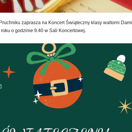
 Pruchniku zaprasza na Koncert Świąteczny klasy waltorni Dam
roku o godzinie 9.40 w Sali Koncertowej.