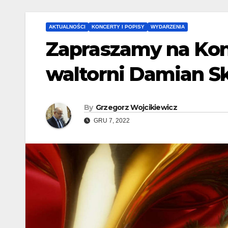
AKTUALNOŚCI
KONCERTY I POPISY
WYDARZENIA
Zapraszamy na Kon
waltorni Damian S
By
Grzegorz Wojcikiewicz
GRU 7, 2022