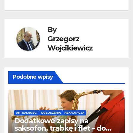
By
Grzegorz
Wojcikiewicz
Podobne wpisy
AKTUALNOŚCI
OGŁOSZENIA
REKRUTACJA
Dodatkowe zapisy na
saksofon, trąbkę i flet – do