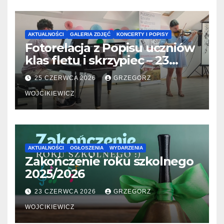
AKTUALNOŚCI
GALERIA ZDJĘĆ
KONCERTY I POPISY
Fotorelacja z Popisu uczniów
klas fletu i skrzypiec – 23
06.2026
25 CZERWCA 2026
GRZEGORZ
WOJCIKIEWICZ
AKTUALNOŚCI
OGŁOSZENIA
WYDARZENIA
Zakończenie roku szkolnego
2025/2026
23 CZERWCA 2026
GRZEGORZ
WOJCIKIEWICZ