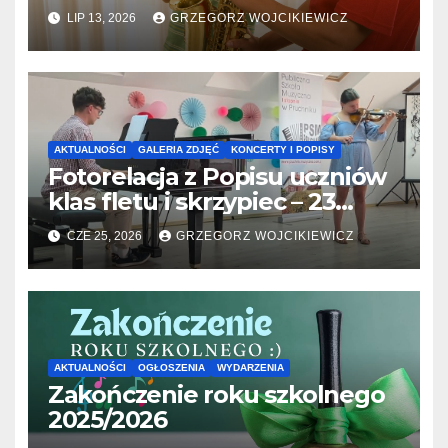
31.07.2026
LIP 13, 2026
GRZEGORZ WOJCIKIEWICZ
AKTUALNOŚCI
GALERIA ZDJĘĆ
KONCERTY I POPISY
Fotorelacja z Popisu uczniów
klas fletu i skrzypiec – 23
06.2026
CZE 25, 2026
GRZEGORZ WOJCIKIEWICZ
AKTUALNOŚCI
OGŁOSZENIA
WYDARZENIA
Zakończenie roku szkolnego
2025/2026