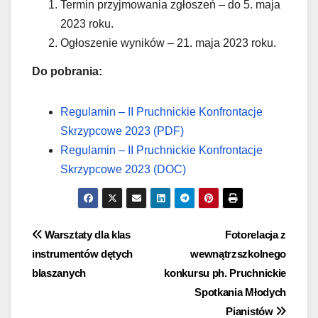
Termin przyjmowania zgłoszeń – do 5. maja
2023 roku.
Ogłoszenie wyników – 21. maja 2023 roku.
Do pobrania:
Regulamin – II Pruchnickie Konfrontacje
Skrzypcowe 2023 (PDF)
Regulamin – II Pruchnickie Konfrontacje
Skrzypcowe 2023 (DOC)
Nawigacja
Warsztaty dla klas
Fotorelacja z
instrumentów dętych
wewnątrzszkolnego
wpisu
blaszanych
konkursu ph. Pruchnickie
Spotkania Młodych
Pianistów