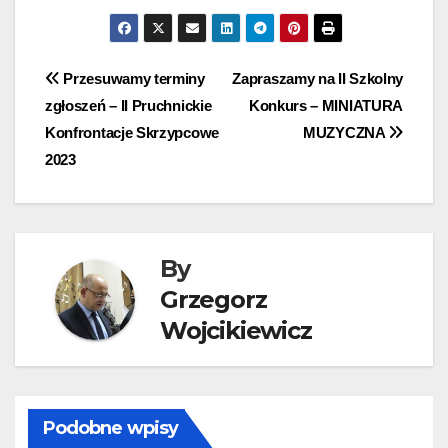
Nawigacja
Przesuwamy terminy
Zapraszamy na II Szkolny
zgłoszeń – II Pruchnickie
Konkurs – MINIATURA
wpisu
Konfrontacje Skrzypcowe
MUZYCZNA
2023
By
Grzegorz
Wojcikiewicz
Podobne wpisy