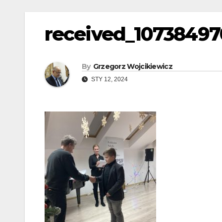
received_10738497
By
Grzegorz Wojcikiewicz
STY 12, 2024