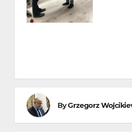
Nawigacja
wpisu
By
Grzegorz Wojcikie