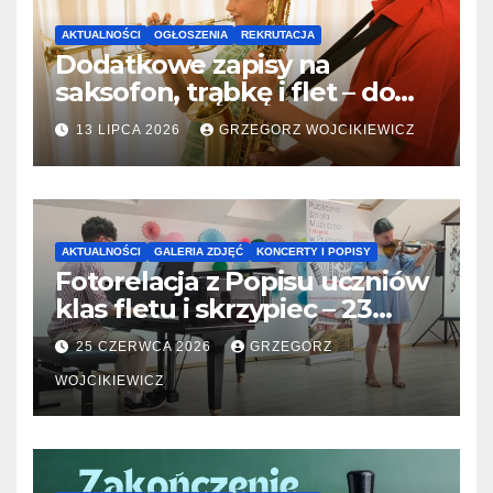
AKTUALNOŚCI
OGŁOSZENIA
REKRUTACJA
Dodatkowe zapisy na
saksofon, trąbkę i flet – do
31.07.2026
13 LIPCA 2026
GRZEGORZ WOJCIKIEWICZ
AKTUALNOŚCI
GALERIA ZDJĘĆ
KONCERTY I POPISY
Fotorelacja z Popisu uczniów
klas fletu i skrzypiec – 23
06.2026
25 CZERWCA 2026
GRZEGORZ
WOJCIKIEWICZ