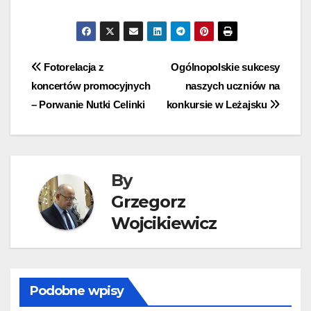
Nawigacja
Fotorelacja z
Ogólnopolskie sukcesy
koncertów promocyjnych
naszych uczniów na
wpisu
– Porwanie Nutki Celinki
konkursie w Leżajsku
By
Grzegorz
Wojcikiewicz
Podobne wpisy