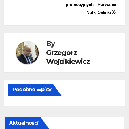
promocyjnych – Porwanie
wpisu
Nutki Celinki
By
Grzegorz
Wojcikiewicz
Podobne wpisy
Aktualności