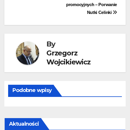
promocyjnych – Porwanie
wpisu
Nutki Celinki
By
Grzegorz
Wojcikiewicz
Podobne wpisy
Aktualności