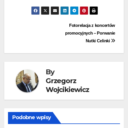
Nawigacja
Fotorelacja z koncertów
promocyjnych – Porwanie
wpisu
Nutki Celinki
By
Grzegorz
Wojcikiewicz
Podobne wpisy