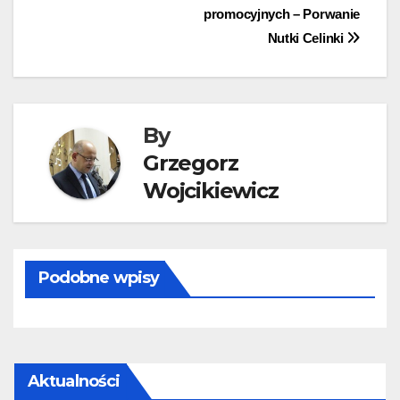
promocyjnych – Porwanie
wpisu
Nutki Celinki
By
Grzegorz
Wojcikiewicz
Podobne wpisy
Aktualności