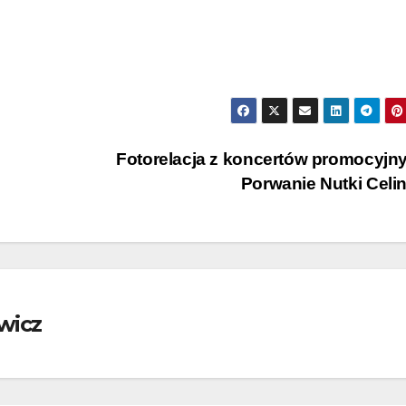
Fotorelacja z koncertów promocyjn
Porwanie Nutki Celi
wicz