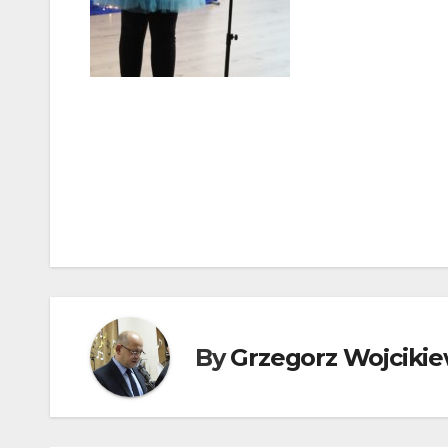
Nawigacja
wpisu
By
Grzegorz Wojcikie