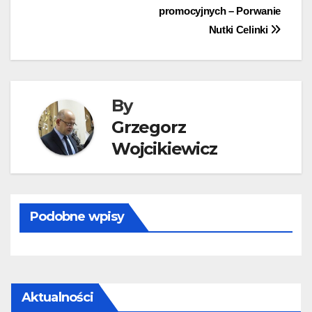
promocyjnych – Porwanie
wpisu
Nutki Celinki
By
Grzegorz
Wojcikiewicz
Podobne wpisy
Aktualności