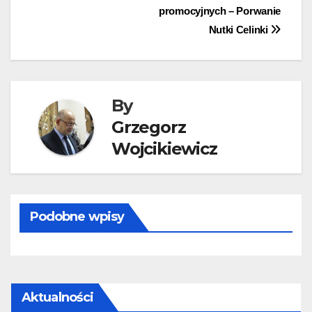
promocyjnych – Porwanie
wpisu
Nutki Celinki
By
Grzegorz
Wojcikiewicz
Podobne wpisy
Aktualności