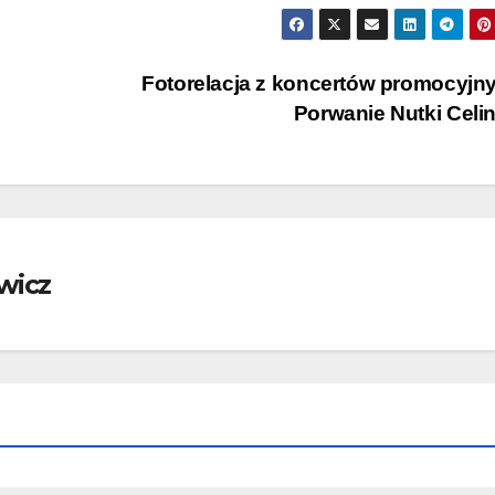
Fotorelacja z koncertów promocyjn
Porwanie Nutki Celi
wicz