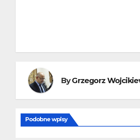
Nawigacja
wpisu
By
Grzegorz Wojcikie
Podobne wpisy