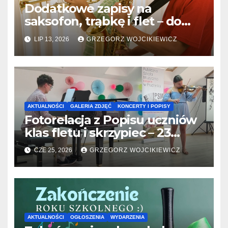
Dodatkowe zapisy na
saksofon, trąbkę i flet – do
31.07.2026
LIP 13, 2026
GRZEGORZ WOJCIKIEWICZ
AKTUALNOŚCI
GALERIA ZDJĘĆ
KONCERTY I POPISY
Fotorelacja z Popisu uczniów
klas fletu i skrzypiec – 23
06.2026
CZE 25, 2026
GRZEGORZ WOJCIKIEWICZ
AKTUALNOŚCI
OGŁOSZENIA
WYDARZENIA