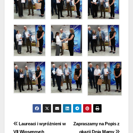
Nawigacja
Laureaci i wyróżnieni w
Zapraszamy na Popis z
VII Wiosennych
okazji Dnia Mamy