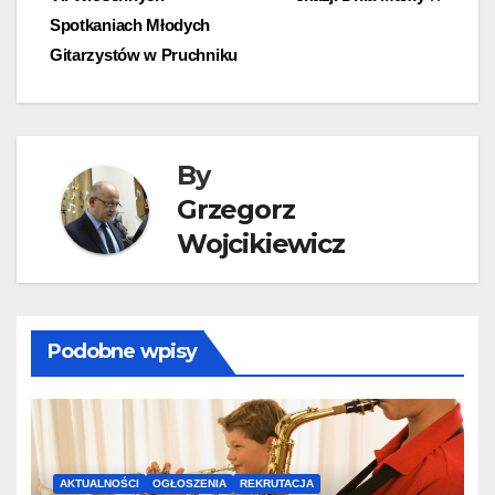
wpisu
Spotkaniach Młodych
Gitarzystów w Pruchniku
By
Grzegorz
Wojcikiewicz
Podobne wpisy
AKTUALNOŚCI
OGŁOSZENIA
REKRUTACJA