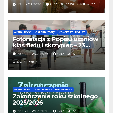
31.07.2026
13 LIPCA 2026
GRZEGORZ WOJCIKIEWICZ
AKTUALNOŚCI
GALERIA ZDJĘĆ
KONCERTY I POPISY
Fotorelacja z Popisu uczniów
klas fletu i skrzypiec – 23
06.2026
25 CZERWCA 2026
GRZEGORZ
WOJCIKIEWICZ
AKTUALNOŚCI
OGŁOSZENIA
WYDARZENIA
Zakończenie roku szkolnego
2025/2026
23 CZERWCA 2026
GRZEGORZ