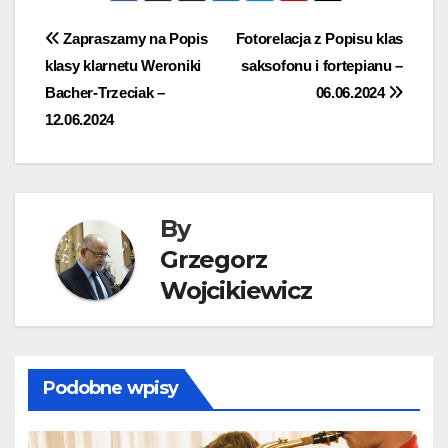
Nawigacja
Zapraszamy na Popis
Fotorelacja z Popisu klas
klasy klarnetu Weroniki
saksofonu i fortepianu –
wpisu
Bacher-Trzeciak –
06.06.2024
12.06.2024
By
Grzegorz
Wojcikiewicz
Podobne wpisy