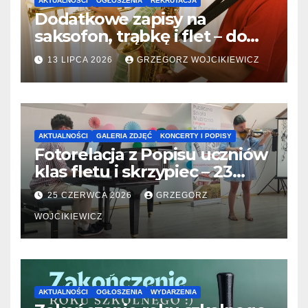
AKTUALNOŚCI
OGŁOSZENIA
REKRUTACJA
Dodatkowe zapisy na
saksofon, trąbkę i flet – do
31.07.2026
13 LIPCA 2026
GRZEGORZ WOJCIKIEWICZ
AKTUALNOŚCI
GALERIA ZDJĘĆ
KONCERTY I POPISY
Fotorelacja z Popisu uczniów
klas fletu i skrzypiec – 23
06.2026
25 CZERWCA 2026
GRZEGORZ
WOJCIKIEWICZ
AKTUALNOŚCI
OGŁOSZENIA
WYDARZENIA